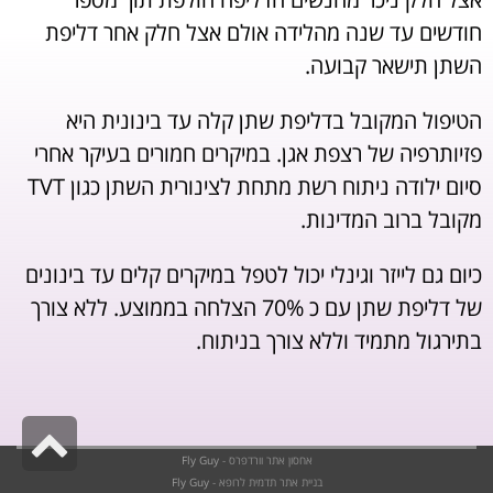
חודשים עד שנה מהלידה אולם אצל חלק אחר דליפת
השתן תישאר קבועה.
הטיפול המקובל בדליפת שתן קלה עד בינונית היא
פזיותרפיה של רצפת אגן. במיקרים חמורים בעיקר אחרי
סיום ילודה ניתוח רשת מתחת לצינורית השתן כגון TVT
מקובל ברוב המדינות.
כיום גם לייזר וגינלי יכול לטפל במיקרים קלים עד בינונים
של דליפת שתן עם כ 70% הצלחה בממוצע. ללא צורך
בתירגול מתמיד וללא צורך בניתוח.
גל
אחסון אתר וורדפרס -
Fly Guy
לר
בניית אתר תדמית לרופא -
Fly Guy